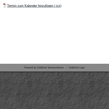
Termin zum Kalender hinzufügen (.ics)
Powered by ClubDesk Vereinssoftware
|
ClubDesk Login