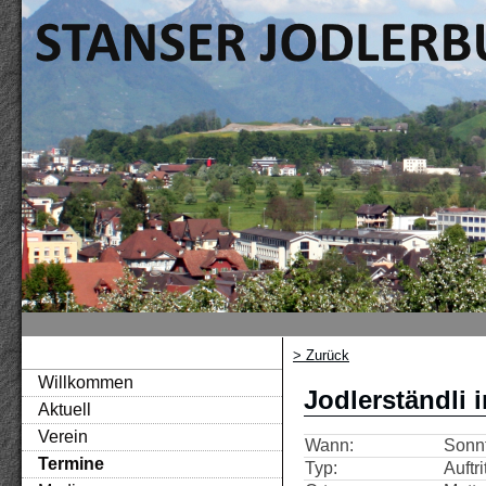
> Zurück
Willkommen
Jodlerständli
Aktuell
Verein
Wann:
Sonnt
Termine
Typ:
Auftri